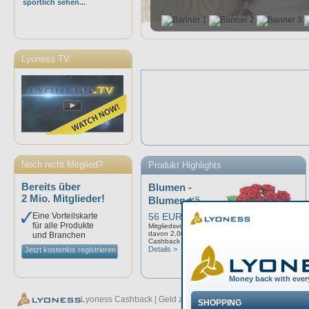
sportlich sehen...
Lyoness TV
Noch nicht Mitglied?
Produkt Highlights
Bereits über
Blumen -
2 Mio. Mitglieder!
Blumen⪻ä...
Eine Vorteilskarte
56 EUR
für alle Produkte
Mitgliedsvorteil: 10,00%
davon 2,00%
und Branchen
Cashback
Details >
Jetzt kostenlos registrieren
Lyoness Cashback | Geld zurück bei jedem Einkauf - Lyoness