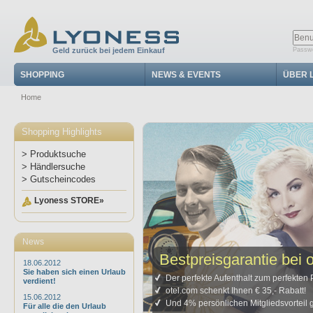
Geld zurück bei jedem Einkauf
Passwo
SHOPPING
NEWS & EVENTS
ÜBER 
Home
Shopping Highlights
> Produktsuche
> Händlersuche
> Gutscheincodes
Lyoness STORE»
News
Bestpreisgarantie bei 
18.06.2012
Sie haben sich einen Urlaub
Der perfekte Aufenthalt zum perfekten 
verdient!
otel.com schenkt Ihnen € 35,- Rabatt!
15.06.2012
Und 4% persönlichen Mitgliedsvorteil g
Für alle die den Urlaub