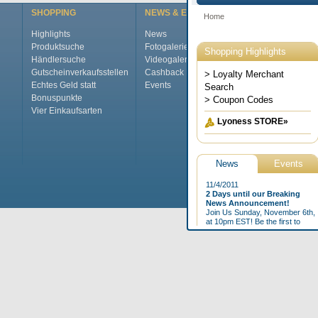
SHOPPING
NEWS & EVENTS
ÜBER LYONE
Highlights
News
Das ist Lyones
Produktsuche
Fotogalerie
International
Händlersuche
Videogalerie
Top Jobs
Gutscheinverkaufsstellen
Cashback Magazine
Das Manageme
Echtes Geld statt
Events
Pressecenter
Bonuspunkte
Kontakt
Vier Einkaufsarten
FAQs
Glossar
Home
Impressum
AG
©