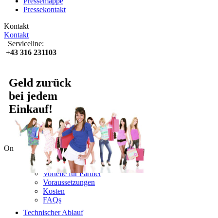
Pressemappe
Pressekontakt
Kontakt
Kontakt
Serviceline:
+43 316 231103
Geld zurück
bei jedem
Einkauf!
Online-Partner
Lyoness nutzen
Vorteile für Partner
Voraussetzungen
Kosten
FAQs
Technischer Ablauf