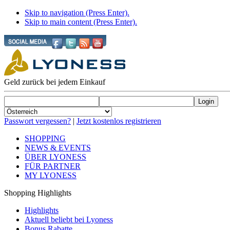
Skip to navigation (Press Enter).
Skip to main content (Press Enter).
Geld zurück bei jedem Einkauf
Passwort vergessen?
|
Jetzt kostenlos registrieren
SHOPPING
NEWS & EVENTS
ÜBER LYONESS
FÜR PARTNER
MY LYONESS
Shopping Highlights
Highlights
Aktuell beliebt bei Lyoness
Bonus Rabatte