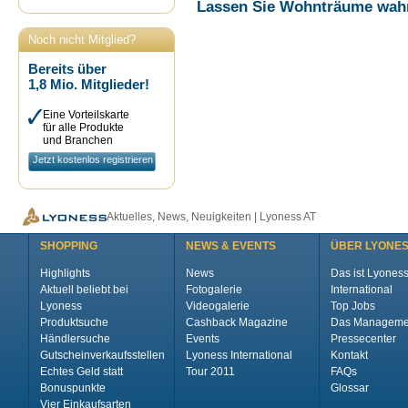
Lassen Sie Wohnträume wah
Noch nicht Mitglied?
Bereits über
1,8 Mio. Mitglieder!
Eine Vorteilskarte
für alle Produkte
und Branchen
Jetzt kostenlos registrieren
Aktuelles, News, Neuigkeiten | Lyoness AT
SHOPPING
NEWS & EVENTS
ÜBER LYONE
Highlights
News
Das ist Lyones
Aktuell beliebt bei
Fotogalerie
International
Lyoness
Videogalerie
Top Jobs
Produktsuche
Cashback Magazine
Das Manageme
Händlersuche
Events
Pressecenter
Gutscheinverkaufsstellen
Lyoness International
Kontakt
Echtes Geld statt
Tour 2011
FAQs
Bonuspunkte
Glossar
Vier Einkaufsarten