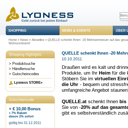
Geld zurück bei jedem Einkauf
Passwo
SHOPPING
NEWS & EVENTS
ÜBER 
Home
»
News
»
Aktuelles
» QUELLE schenkt Ihnen -20 Mehrwertsteuer auf das ges
Wohnsortiment!
QUELLE schenkt Ihnen -20 Mehrw
Shopping Highlights
10.10.2011
> Produktsuche
Draußen wird es kalt und drin
> Händlersuche
Produkte, um Ihr
Heim
für die
> Gutscheincodes
Stöbern Sie im
virtuellen Ein
Lyoness STORE»
die Uhr
- bequem und stressfre
umfangreiche Angebot staunen
Gutscheincode
QUELLE.at
schenkt Ihnen
bis
Sie von -
20% auf das gesamt
+ € 10,00 Bonus
gibt es selbstverständlich zusä
+ 7% Rabatt
davon 2% sofort
gültig bis 31.12.2011