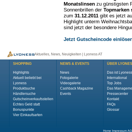
Monatslinsen
zu günstigsten 
Sonnenbrillen der
Topmarken s
zum
31.12.2011
gibt es jetzt 
Highlight unterm Weihnachtsba
sind jetzt der besondere Hingu
Jetzt Gutscheincode einlösen
Aktuelles, News, Neuigkeiten | Lyoness AT
SHOPPING
NEWS & EVENTS
ÜBER LYONE
Highlights
News
Das ist Lyones
Aktuell beliebt bei
Fotogalerie
International
Lyoness
Videogalerie
Top Jobs
Produktsuche
Cashback Magazine
Das Manageme
Händlersuche
Events
Pressecenter
Gutscheinverkaufsstellen
Kontakt
Echtes Geld statt
FAQs
Bonuspunkte
Glossar
Vier Einkaufsarten
Home
Impressum
AG