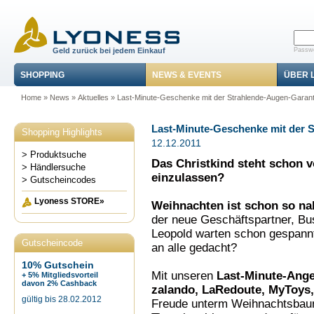
Geld zurück bei jedem Einkauf
Passwo
SHOPPING
NEWS & EVENTS
ÜBER 
Home
»
News
»
Aktuelles
» Last-Minute-Geschenke mit der Strahlende-Augen-Garant
Last-Minute-Geschenke mit der S
Shopping Highlights
12.12.2011
> Produktsuche
Das Christkind steht schon vo
> Händlersuche
einzulassen?
> Gutscheincodes
Lyoness STORE»
Weihnachten ist schon so na
der neue Geschäftspartner, Bu
Leopold warten schon gespannt 
Gutscheincode
an alle gedacht?
10% Gutschein
Mit unseren
Last-Minute-Ang
+ 5% Mitgliedsvorteil
davon 2% Cashback
zalando, LaRedoute, MyToys,
gültig bis 28.02.2012
Freude unterm Weihnachtsbaum 