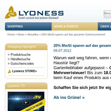
Geld zurück bei jedem Einkauf
Passwo
SHOPPING
NEWS & EVENTS
ÜBER 
Home
»
News
»
Aktuelles
» 20% MwSt sparen auf das gesamte Gartensortiment!
20% MwSt sparen auf das gesamt
Shopping Highlights
09.07.2012
> Produktsuche
Warum weit weg fahren, wenn d
> Händlersuche
Haustür liegt?
> Gutscheincodes
Gartenliebhaber aufgepasst –
Lyoness STORE»
Mehrwertsteuer!
Bis zum
18.
beim Kauf eines Produkts aus
Lyoness TV
Schaffen Sie sich jetzt Ihr e
Ab ins Grüne! »