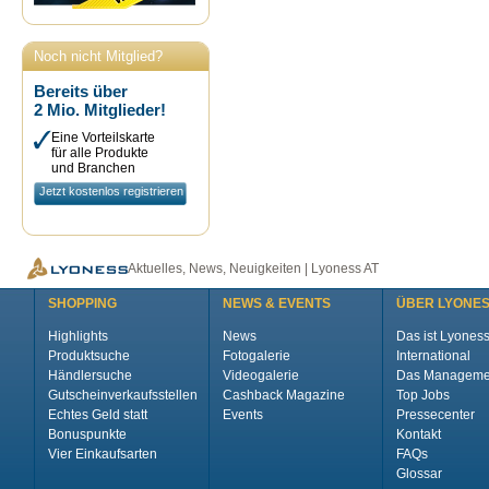
Noch nicht Mitglied?
Bereits über
2 Mio. Mitglieder!
Eine Vorteilskarte
für alle Produkte
und Branchen
Jetzt kostenlos registrieren
Aktuelles, News, Neuigkeiten | Lyoness AT
SHOPPING
NEWS & EVENTS
ÜBER LYONE
Highlights
News
Das ist Lyones
Produktsuche
Fotogalerie
International
Händlersuche
Videogalerie
Das Manageme
Gutscheinverkaufsstellen
Cashback Magazine
Top Jobs
Echtes Geld statt
Events
Pressecenter
Bonuspunkte
Kontakt
Vier Einkaufsarten
FAQs
Glossar