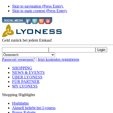
Skip to navigation (Press Enter).
Skip to main content (Press Enter).
Geld zurück bei jedem Einkauf
Passwort vergessen?
|
Jetzt kostenlos registrieren
SHOPPING
NEWS & EVENTS
ÜBER LYONESS
FÜR PARTNER
MY LYONESS
Shopping Highlights
Highlights
Aktuell beliebt bei Lyoness
Bonus Rabatte