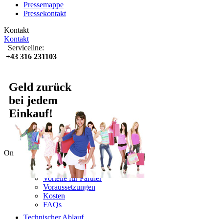
Pressemappe
Pressekontakt
Kontakt
Kontakt
Serviceline:
+43 316 231103
Geld zurück
bei jedem
Einkauf!
Online-Partner
Lyoness nutzen
Vorteile für Partner
Voraussetzungen
Kosten
FAQs
Technischer Ablauf