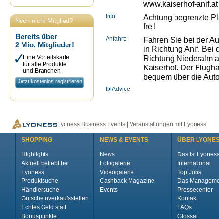
www.kaiserhof-anif.at
Info:
Achtung begrenzte Plät
Noch nicht Mitglied?
frei!
Bereits über
Anfahrt:
Fahren Sie bei der A
2 Mio. Mitglieder!
in Richtung Anif. Bei 
Eine Vorteilskarte
Richtung Niederalm ab
für alle Produkte
Kaiserhof. Der Flugha
und Branchen
bequem über die Auto
Jetzt kostenlos registrieren
lblAdvice
Lyoness Business Events | Veranstaltungen mit Lyoness
SHOPPING
NEWS & EVENTS
ÜBER LYONE
Highlights
News
Das ist Lyones
Aktuell beliebt bei
Fotogalerie
International
Lyoness
Videogalerie
Top Jobs
Produktsuche
Cashback Magazine
Das Manageme
Händlersuche
Events
Pressecenter
Gutscheinverkaufsstellen
Kontakt
Echtes Geld statt
FAQs
Bonuspunkte
Glossar