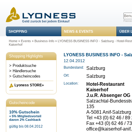
Geld zurück bei jedem Einkauf
Passwo
SHOPPING
NEWS & EVENTS
ÜBER 
Home
»
Events
»
Business-Info
» LYONESS BUSINESS INFO - Salzburg - Hotel-Rest
Kaiserhof
LYONESS BUSINESS INFO - Salzbu
Shopping Highlights
12.04.2012
> Produktsuche
Bundesland:
Salzburg
> Händlersuche
Ort:
Salzburg
> Gutscheincodes
Location:
Hotel-Restaurant
Lyoness STORE»
Kaiserhof
J.u.R. Absenger OG
Salzachtal-Bundesst
Gutscheincode
135
A-5081 Anif-Salzburg
10% Gutschein
+ 5% Mitgliedsvorteil
Tel +43 (0) 62 46 / 89
davon 2% Cashback
Fax +43 (0) 62 46 / 7
gültig bis 08.04.2012
office@kaiserhof-anif.