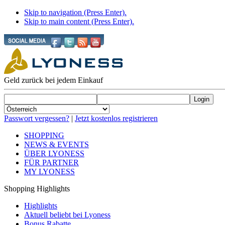
Skip to navigation (Press Enter).
Skip to main content (Press Enter).
Geld zurück bei jedem Einkauf
Passwort vergessen?
|
Jetzt kostenlos registrieren
SHOPPING
NEWS & EVENTS
ÜBER LYONESS
FÜR PARTNER
MY LYONESS
Shopping Highlights
Highlights
Aktuell beliebt bei Lyoness
Bonus Rabatte