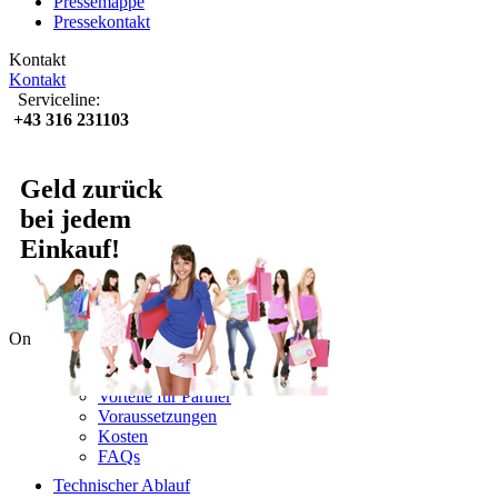
Pressemappe
Pressekontakt
Kontakt
Kontakt
Serviceline:
+43 316 231103
Geld zurück
bei jedem
Einkauf!
Online-Partner
Lyoness nutzen
Vorteile für Partner
Voraussetzungen
Kosten
FAQs
Technischer Ablauf