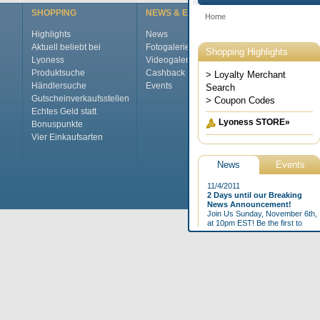
SHOPPING
NEWS & EVENTS
ÜBER LYONE
Highlights
News
Das ist Lyones
Aktuell beliebt bei
Fotogalerie
International
Lyoness
Videogalerie
Top Jobs
Produktsuche
Cashback Magazine
Das Manageme
Händlersuche
Events
Pressecenter
Gutscheinverkaufsstellen
Kontakt
Echtes Geld statt
FAQs
Bonuspunkte
Glossar
Vier Einkaufsarten
Home
Impressum
AG
©