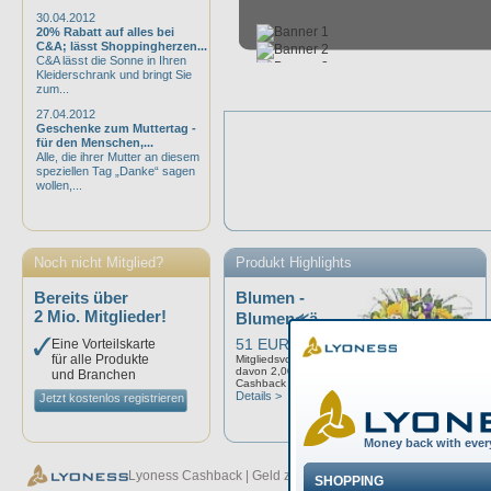
30.04.2012
20% Rabatt auf alles bei
C&A; lässt Shoppingherzen...
C&A lässt die Sonne in Ihren
Kleiderschrank und bringt Sie
zum...
27.04.2012
Geschenke zum Muttertag -
für den Menschen,...
Alle, die ihrer Mutter an diesem
speziellen Tag „Danke“ sagen
wollen,...
Noch nicht Mitglied?
Produkt Highlights
Bereits über
Blumen -
2 Mio. Mitglieder!
Blumen⪻ä...
51 EUR
Eine Vorteilskarte
für alle Produkte
Mitgliedsvorteil: 10,00%
davon 2,00%
und Branchen
Cashback
Details >
Jetzt kostenlos registrieren
Lyoness Cashback | Geld zurück bei jedem Einkauf - Lyoness