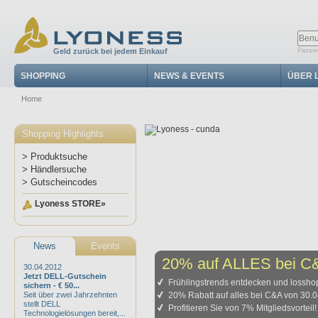
Geld zurück bei jedem Einkauf
Passwo
SHOPPING
NEWS & EVENTS
ÜBER 
Home
Shopping Highlights
> Produktsuche
> Händlersuche
> Gutscheincodes
Lyoness STORE»
News
Events
20% auf ALLES bei C
30.04.2012
Jetzt DELL-Gutschein
Frühlingstrends entdecken und lossho
sichern - € 50...
Seit über zwei Jahrzehnten
20% Rabatt auf alles bei C&A von 30.0
stellt DELL
Profitieren Sie von 7% Mitgliedsvorteil!
Technologielösungen bereit,...