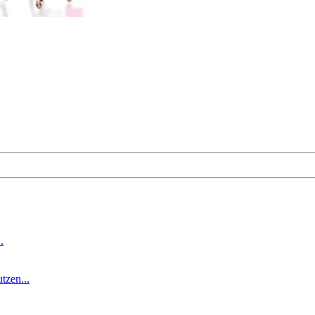
.
tzen...