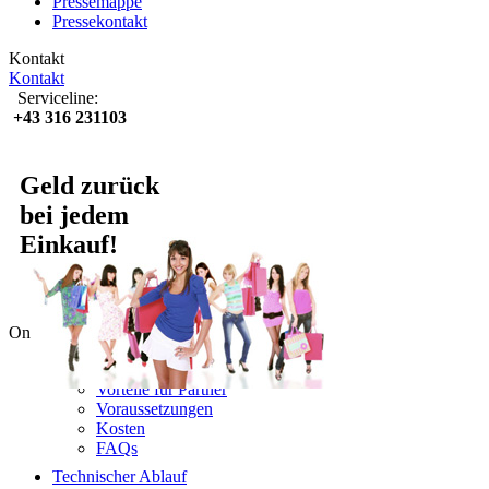
Pressemappe
Pressekontakt
Kontakt
Kontakt
Serviceline:
+43 316 231103
Geld zurück
bei jedem
Einkauf!
Online-Partner
Lyoness nutzen
Vorteile für Partner
Voraussetzungen
Kosten
FAQs
Technischer Ablauf