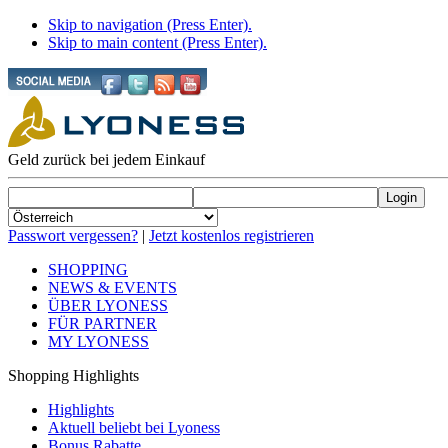
Skip to navigation (Press Enter).
Skip to main content (Press Enter).
Geld zurück bei jedem Einkauf
Passwort vergessen?
|
Jetzt kostenlos registrieren
SHOPPING
NEWS & EVENTS
ÜBER LYONESS
FÜR PARTNER
MY LYONESS
Shopping Highlights
Highlights
Aktuell beliebt bei Lyoness
Bonus Rabatte