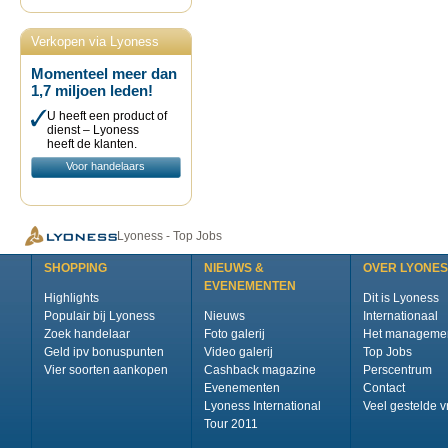
Verkopen via Lyoness
Momenteel meer dan
1,7 miljoen leden!
U heeft een product of
dienst – Lyoness
heeft de klanten.
Voor handelaars
Lyoness - Top Jobs
SHOPPING
NIEUWS &
OVER LYONE
EVENEMENTEN
Highlights
Dit is Lyoness
Populair bij Lyoness
Nieuws
Internationaal
Zoek handelaar
Foto galerij
Het manageme
Geld ipv bonuspunten
Video galerij
Top Jobs
Vier soorten aankopen
Cashback magazine
Perscentrum
Evenementen
Contact
Lyoness International
Veel gestelde 
Tour 2011