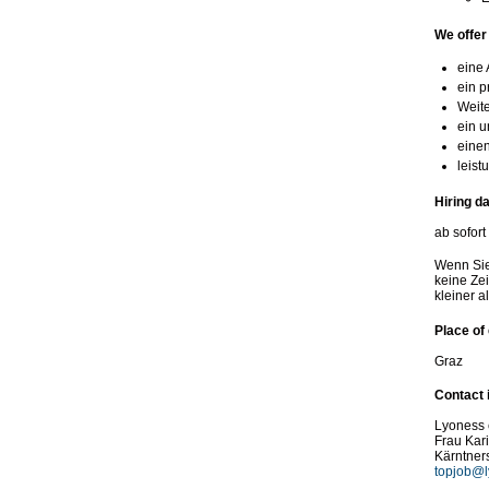
We offer
eine 
ein 
Weit
ein u
einen
leist
Hiring d
ab sofort
Wenn Sie
keine Ze
kleiner a
Place o
Graz
Contact 
Lyoness
Frau Kar
Kärntner
topjob@l