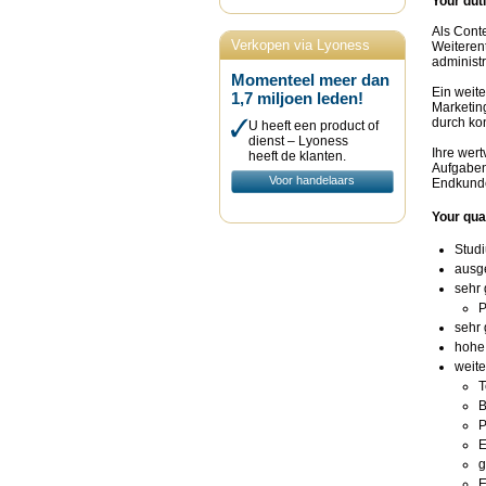
Your dut
Als Cont
Verkopen via Lyoness
Weiteren
administri
Momenteel meer dan
Ein weite
1,7 miljoen leden!
Marketin
durch kon
U heeft een product of
dienst – Lyoness
Ihre wer
heeft de klanten.
Aufgaben
Voor handelaars
Endkunde
Your qual
Studi
ausge
sehr 
P
sehr
hohe
weite
T
B
P
E
g
E