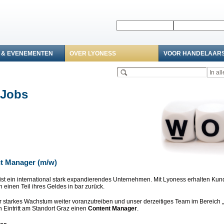
 & EVENEMENTEN
OVER LYONESS
VOOR HANDELAAR
 Jobs
t Manager (m/w)
ist ein international stark expandierendes Unternehmen. Mit Lyoness erhalten Ku
 einen Teil ihres Geldes in bar zurück.
 starkes Wachstum weiter voranzutreiben und unser derzeitiges Team im Bereich 
n Eintritt am Standort Graz einen
Content Manager
.