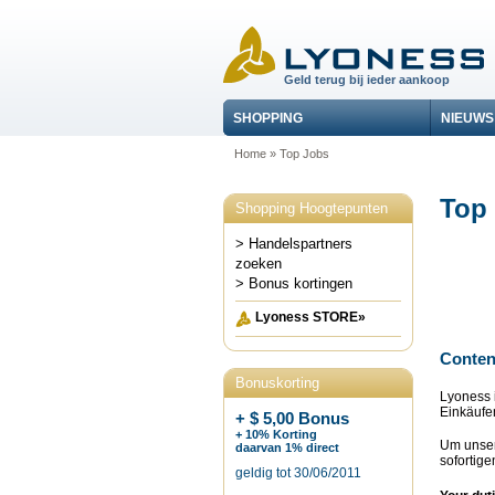
Geld terug bij ieder aankoop
SHOPPING
NIEUWS
Home
»
Top Jobs
Top
Shopping Hoogtepunten
> Handelspartners
zoeken
> Bonus kortingen
Lyoness STORE»
Conten
Bonuskorting
Lyoness 
Einkäufen
+ $ 5,00 Bonus
+ 10% Korting
Um unser
daarvan 1% direct
sofortige
geldig tot 30/06/2011