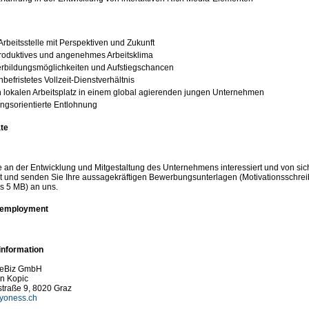
Arbeitsstelle mit Perspektiven und Zukunft
produktives und angenehmes Arbeitsklima
erbildungsmöglichkeiten und Aufstiegschancen
nbefristetes Vollzeit-Dienstverhältnis
 lokalen Arbeitsplatz in einem global agierenden jungen Unternehmen
ungsorientierte Entlohnung
ate
 an der Entwicklung und Mitgestaltung des Unternehmens interessiert und von si
it und senden Sie Ihre aussagekräftigen Bewerbungsunterlagen (Motivationsschreib
ls 5 MB) an uns.
f employment
information
 eBiz GmbH
in Kopic
straße 9, 8020 Graz
yoness.ch