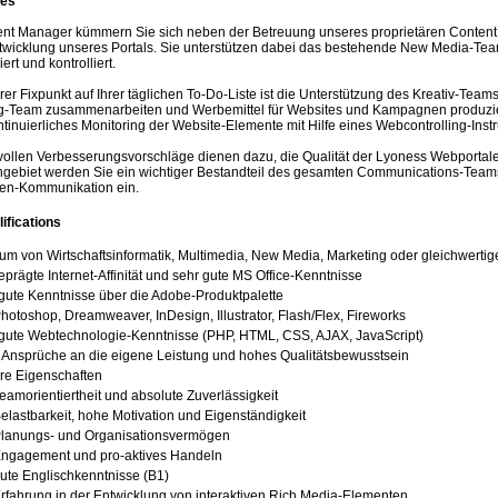
ies
ent Manager kümmern Sie sich neben der Betreuung unseres proprietären Conte
twicklung unseres Portals. Sie unterstützen dabei das bestehende New Media-Tea
ert und kontrolliert.
rer Fixpunkt auf Ihrer täglichen To-Do-Liste ist die Unterstützung des Kreativ-Tea
g-Team zusammenarbeiten und Werbemittel für Websites und Kampagnen produzier
tinuierliches Monitoring der Website-Elemente mit Hilfe eines Webcontrolling-Inst
tvollen Verbesserungsvorschläge dienen dazu, die Qualität der Lyoness Webportale
gebiet werden Sie ein wichtiger Bestandteil des gesamten Communications-Teams u
n-Kommunikation ein.
ifications
um von Wirtschaftsinformatik, Multimedia, New Media, Marketing oder gleichwerti
prägte Internet-Affinität und sehr gute MS Office-Kenntnisse
gute Kenntnisse über die Adobe-Produktpalette
hotoshop, Dreamweaver, InDesign, Illustrator, Flash/Flex, Fireworks
 gute Webtechnologie-Kenntnisse (PHP, HTML, CSS, AJAX, JavaScript)
 Ansprüche an die eigene Leistung und hohes Qualitätsbewusstsein
re Eigenschaften
eamorientiertheit und absolute Zuverlässigkeit
elastbarkeit, hohe Motivation und Eigenständigkeit
lanungs- und Organisationsvermögen
ngagement und pro-aktives Handeln
ute Englischkenntnisse (B1)
rfahrung in der Entwicklung von interaktiven Rich Media-Elementen