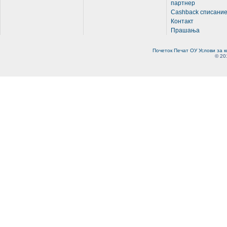
партнер
Cashback списани
Контакт
Прашања
Почеток
Печат
ОУ
Услови за 
© 20