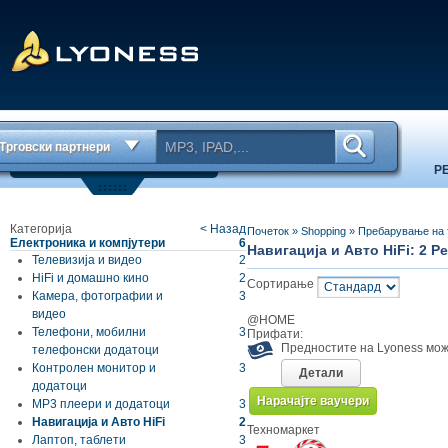
Трговски партнери
Р
Категорија
< Назад
Почеток
»
Shopping
»
Пребарување на 
Електроника и компјутери
6
Навигација и Авто HiFi: 2 Р
Телевизија и видео
2
HiFi и домашно кино
2
Сортирање
Камера, фотографии и
3
видео
@HOME
Телефони, мобилни
3
Прифати:
Предностите на Lyoness мож
телефонски додатоци
Контролен монитор и
3
Детали
додатоци
Нарачајте ваучери
МР3 плеери и додатоци
3
Навигација и Авто HiFi
2
Техномаркет
Лаптоп, таблети
3