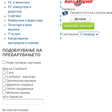
РС и монитори
3
РС компјутери и
3
Прифати:
додатоци
Предностите на Lyoness мож
Софтвер
4
Детали
Компјутери и видео игри
4
Печатари и факс
3
Нарачајте ваучери
машини
IT услуги
3
Сортирање
Канцелариски
3
материјали и опрема
ПОДОБРУВАЊЕ НА
ПРЕБАРУВАЊЕТО
Нови трговски партнери
Вид на Cashback:
Сите
Cashback - картичка
Оригинални ваучери
Директно плаќање
Online продавница
Мобилен ваучер
Што барам јас
Во која категорија