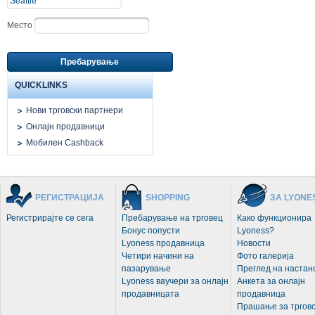
Место
Пребарување
QUICKLINKS
Нови трговски партнери
Онлајн продавници
Мобилен Cashback
РЕГИСТРАЦИЈА
SHOPPING
ЗА LYONE
Регистрирајте се сега
Пребарување на трговец
Како функционира
Бонус попусти
Lyoness?
Lyoness продавница
Новости
Четири начини на
Фото галерија
пазарување
Преглед на настан
Lyoness ваучери за онлајн
Анкета за онлајн
продавницата
продавница
Прашање за трговс