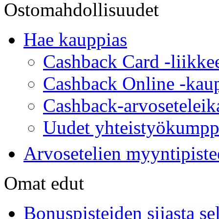
Ostomahdollisuudet
Hae kauppias
Cashback Card -liikke
Cashback Online -kau
Cashback-arvoseteleik
Uudet yhteistyökumpp
Arvosetelien myyntipiste
Omat edut
Bonuspisteiden sijasta se