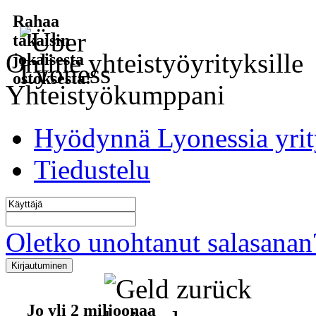
Rahaa
takaisin
Online yhteistyöyrityksille
jokaisesta
ostoksesta!
Yhteistyökumppani
Hyödynnä Lyonessia yrit
Tiedustelu
Oletko unohtanut salasanan
Jo yli 2 miljoonaa