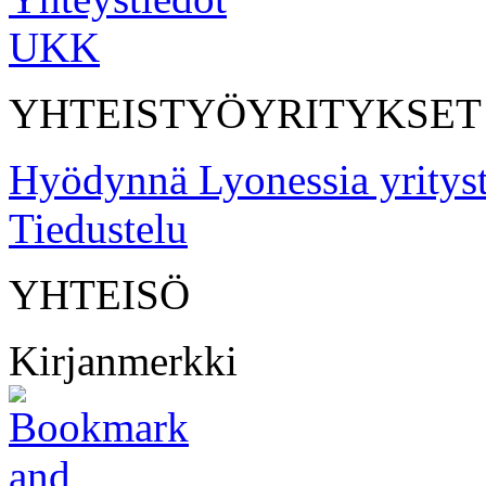
UKK
YHTEISTYÖYRITYKSET
Hyödynnä Lyonessia yritys
Tiedustelu
YHTEISÖ
Kirjanmerkki