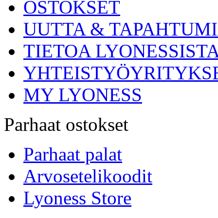
OSTOKSET
UUTTA & TAPAHTUM
TIETOA LYONESSIST
YHTEISTYÖYRITYKS
MY LYONESS
Parhaat ostokset
Parhaat palat
Arvosetelikoodit
Lyoness Store